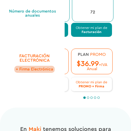
Número de documentos
ILIMITADO
72
anuales
Obtener mi plan de
Obtener mi plan de
Obtene
Facturación
Facturación
Fac
PLAN
ILIMITADO
PLAN
PROMO
PL
FACTURACIÓN
ELECTRÓNICA
$
110.99
$
36.99
$
5
+IVA
+IVA
Anual
Anual
+ Firma Electrónica
Obtener mi plan de
Obtener mi plan de
Obtene
ILIMITADO + Firma
PROMO + Firma
SMAR
En
Maki
tenemos soluciones para