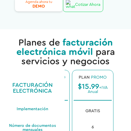
Agenda ahora tu
Cotizar Ahora
DEMO
Planes de
facturación
electrónica móvil
para
servicios y negocios
PLAN
ILIMITADO
PLAN
PROMO
PL
FACTURACIÓN
$
89.99
$
15.99
$
3
+IVA
+IVA
ELECTRÓNICA
Anual
Anual
Implementación
GRATIS
GRATIS
Número de documentos
ILIMITADO
6
mensuales